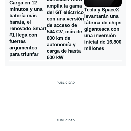
Carga en 12
amplía la gama
minutos y una
Tesla y SpaceX
del GT eléctrico
batería más
levantarán una
con una versión
barata, el
fábrica de chips
de acceso de
renovado Smart
gigantesca con
544 CV, más de
#1 llega con
una inversión
800 km de
fuertes
inicial de 16.800
autonomía y
argumentos
millones
carga de hasta
para triunfar
600 kW