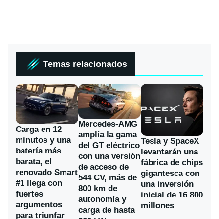
Temas relacionados
Mercedes-AMG
Carga en 12
amplía la gama
minutos y una
Tesla y SpaceX
del GT eléctrico
batería más
levantarán una
con una versión
barata, el
fábrica de chips
de acceso de
renovado Smart
gigantesca con
544 CV, más de
#1 llega con
una inversión
800 km de
fuertes
inicial de 16.800
autonomía y
argumentos
millones
carga de hasta
para triunfar