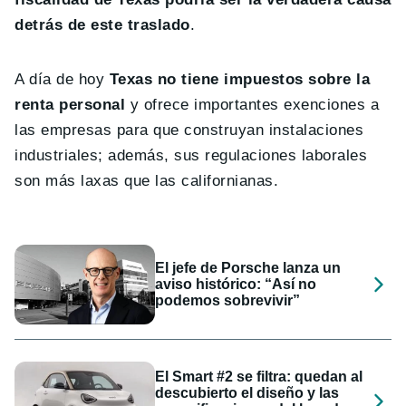
detrás de este traslado
.
A día de hoy
Texas no tiene impuestos sobre la
renta personal
y ofrece importantes exenciones a
las empresas para que construyan instalaciones
industriales; además, sus regulaciones laborales
son más laxas que las californianas.
El jefe de Porsche lanza un
aviso histórico: “Así no
podemos sobrevivir”
El Smart #2 se filtra: quedan al
descubierto el diseño y las