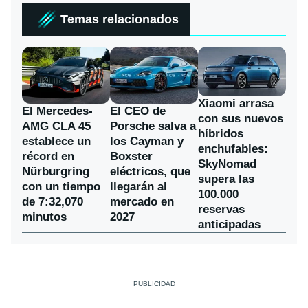
Temas relacionados
Xiaomi arrasa
El Mercedes-
El CEO de
con sus nuevos
AMG CLA 45
Porsche salva a
híbridos
establece un
los Cayman y
enchufables:
récord en
Boxster
SkyNomad
Nürburgring
eléctricos, que
supera las
con un tiempo
llegarán al
100.000
de 7:32,070
mercado en
reservas
minutos
2027
anticipadas