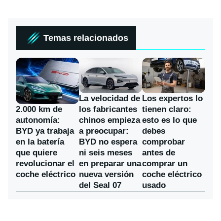
Temas relacionados
La velocidad de
Los expertos lo
los fabricantes
2.000 km de
tienen claro:
chinos empieza
autonomía:
esto es lo que
a preocupar:
BYD ya trabaja
debes
BYD no espera
en la batería
comprobar
ni seis meses
que quiere
antes de
en preparar una
revolucionar el
comprar un
nueva versión
coche eléctrico
coche eléctrico
del Seal 07
usado