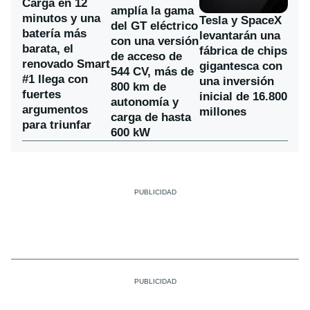
Carga en 12
amplía la gama
minutos y una
Tesla y SpaceX
del GT eléctrico
batería más
levantarán una
con una versión
barata, el
fábrica de chips
de acceso de
renovado Smart
gigantesca con
544 CV, más de
#1 llega con
una inversión
800 km de
fuertes
inicial de 16.800
autonomía y
argumentos
millones
carga de hasta
para triunfar
600 kW