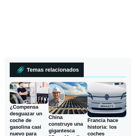
Temas relacionados
¿Compensa
desguazar un
China
coche de
Francia hace
construye una
gasolina casi
historia: los
gigantesca
nuevo para
coches