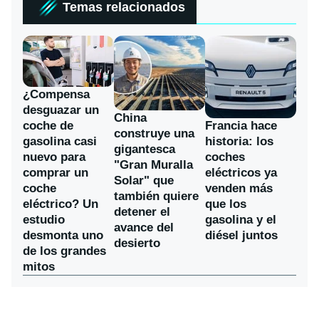
Temas relacionados
¿Compensa
desguazar un
China
coche de
Francia hace
construye una
gasolina casi
historia: los
gigantesca
nuevo para
coches
"Gran Muralla
comprar un
eléctricos ya
Solar" que
coche
venden más
también quiere
eléctrico? Un
que los
detener el
estudio
gasolina y el
avance del
desmonta uno
diésel juntos
desierto
de los grandes
mitos