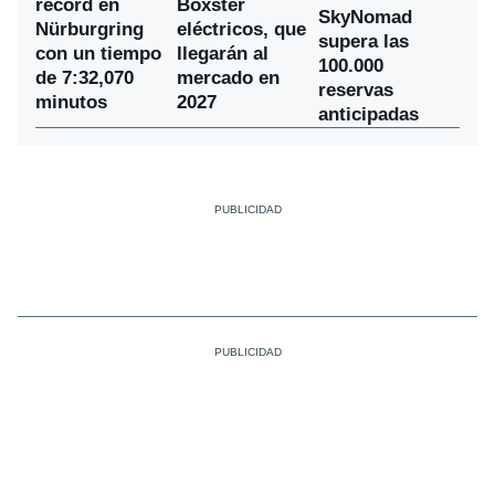
récord en
Boxster
SkyNomad
Nürburgring
eléctricos, que
supera las
con un tiempo
llegarán al
100.000
de 7:32,070
mercado en
reservas
minutos
2027
anticipadas