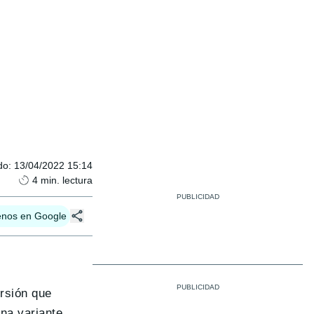
do
:
13/04/2022 15:14
4
min. lectura
enos en Google
rsión que
Una variante