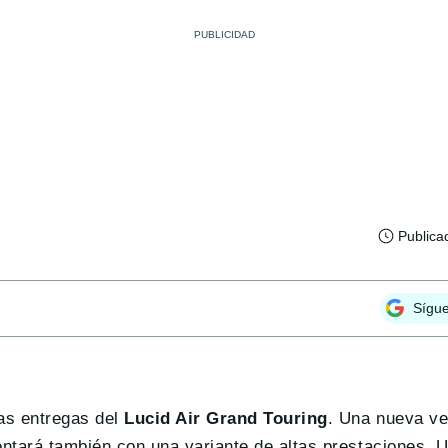
Publica
Sígu
las entregas del
Lucid Air Grand Touring
. Una nueva ve
contará también con una variante de altas prestaciones. 