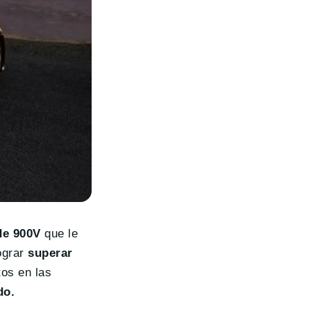
de 900V
que le
ograr
superar
tos en las
do.