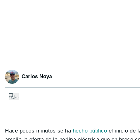
Carlos Noya
...
Hace pocos minutos se ha
hecho público
el inicio de 
amplía la oferta de la berlina eléctrica que en brece 