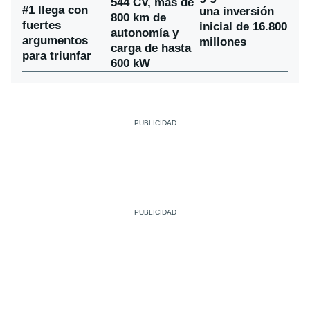
544 CV, más de
#1 llega con
una inversión
800 km de
fuertes
inicial de 16.800
autonomía y
argumentos
millones
carga de hasta
para triunfar
600 kW