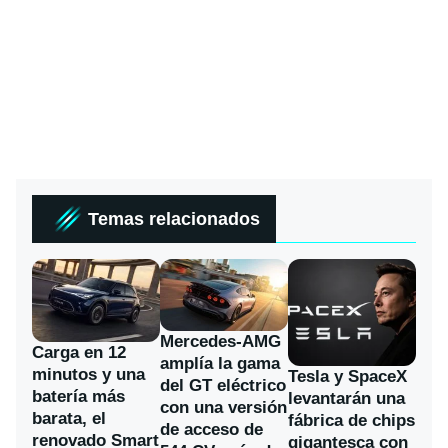
Temas relacionados
Mercedes-AMG
Carga en 12
amplía la gama
minutos y una
Tesla y SpaceX
del GT eléctrico
batería más
levantarán una
con una versión
barata, el
fábrica de chips
de acceso de
renovado Smart
gigantesca con