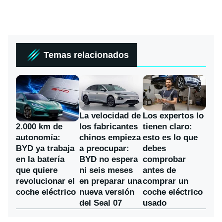
Temas relacionados
La velocidad de
Los expertos lo
los fabricantes
2.000 km de
tienen claro:
chinos empieza
autonomía:
esto es lo que
a preocupar:
BYD ya trabaja
debes
BYD no espera
en la batería
comprobar
ni seis meses
que quiere
antes de
en preparar una
revolucionar el
comprar un
nueva versión
coche eléctrico
coche eléctrico
del Seal 07
usado