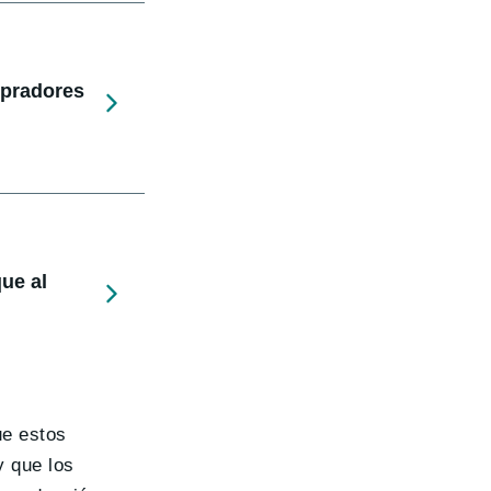
mpradores
ue al
ue estos
y que los