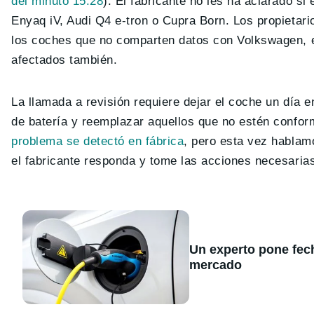
del minuto 15:28
). El fabricante no les ha aclarado 
Enyaq iV, Audi Q4 e-tron o Cupra Born. Los propietar
los coches que no comparten datos con Volkswagen, el
afectados también.
La llamada a revisión requiere dejar el coche un día 
de batería y reemplazar aquellos que no estén confor
problema se detectó en fábrica
, pero esta vez hablam
el fabricante responda y tome las acciones necesaria
Un experto pone fecha
mercado