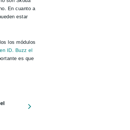
omo son Skoda
no. En cuanto a
pueden estar
odos los módulos
en ID. Buzz el
portante es que
el