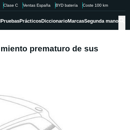
Clase C
Ventas España
BYD batería
Coste 100 km
d
Pruebas
Prácticos
Diccionario
Marcas
Segunda mano
cimiento prematuro de sus