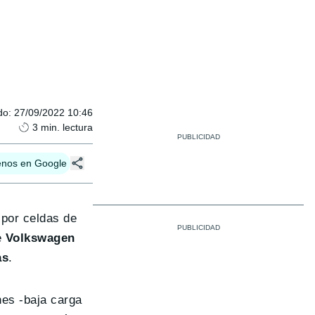
do
:
27/09/2022 10:46
3
min. lectura
enos en Google
 por celdas de
e
Volkswagen
as
.
nes -baja carga