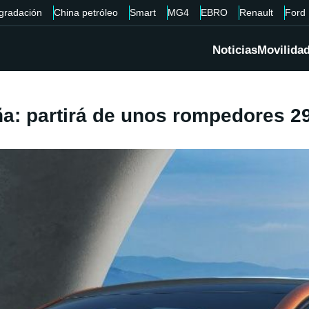
gradación
China petróleo
Smart
MG4
EBRO
Renault
Ford
Noticias
Movilida
ña: partirá de unos rompedores 2