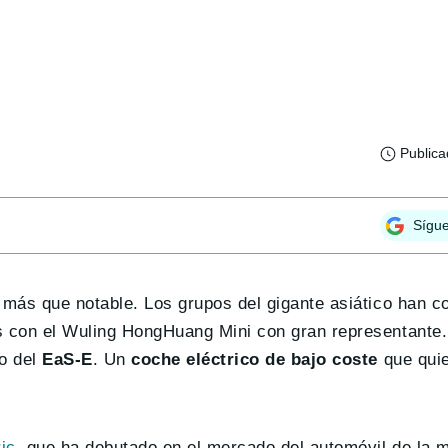
Public
Sígu
o más que notable. Los grupos del gigante asiático han 
s con el Wuling HongHuang Mini con gran representante. 
to del
EaS-E
. Un
coche eléctrico de bajo coste
que quie
ic
, que ha debutado en el mercado del automóvil de la 