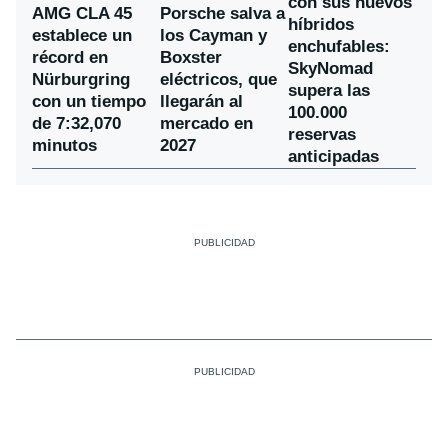
con sus nuevos
AMG CLA 45
Porsche salva a
híbridos
establece un
los Cayman y
enchufables:
récord en
Boxster
SkyNomad
Nürburgring
eléctricos, que
supera las
con un tiempo
llegarán al
100.000
de 7:32,070
mercado en
reservas
minutos
2027
anticipadas