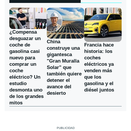
¿Compensa
desguazar un
China
coche de
Francia hace
construye una
gasolina casi
historia: los
gigantesca
nuevo para
coches
"Gran Muralla
comprar un
eléctricos ya
Solar" que
coche
venden más
también quiere
eléctrico? Un
que los
detener el
estudio
gasolina y el
avance del
desmonta uno
diésel juntos
desierto
de los grandes
mitos