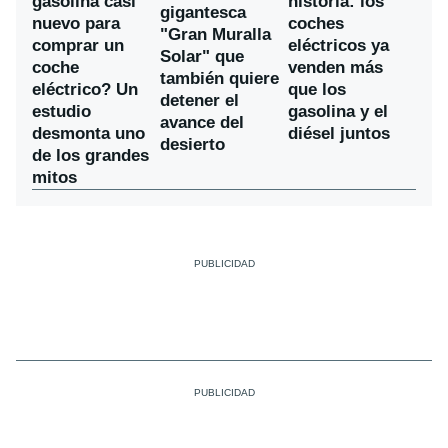
gasolina casi
historia: los
gigantesca
nuevo para
coches
"Gran Muralla
comprar un
eléctricos ya
Solar" que
coche
venden más
también quiere
eléctrico? Un
que los
detener el
estudio
gasolina y el
avance del
desmonta uno
diésel juntos
desierto
de los grandes
mitos