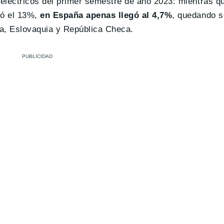
eléctricos del primer semestre de año 2023: mientras qu
tó el 13%,
en España apenas llegó al 4,7%
, quedando s
ia, Eslovaquia y República Checa.