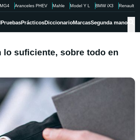
MG4
Aranceles PHEV
Mahle
Model Y L
BMW iX3
Renault 4
d
Pruebas
Prácticos
Diccionario
Marcas
Segunda mano
 lo suficiente, sobre todo en