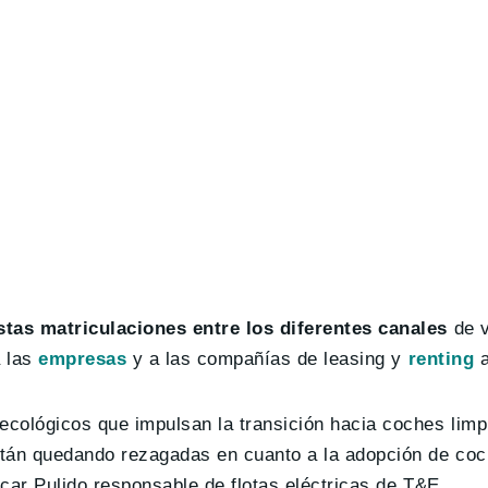
stas matriculaciones entre los diferentes canales
de v
a las
empresas
y a las compañías de leasing y
renting
a
cológicos que impulsan la transición hacia coches limp
stán quedando rezagadas en cuanto a la adopción de c
scar Pulido responsable de flotas eléctricas de T&E.