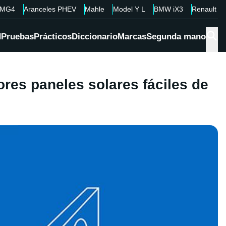
MG4
Aranceles PHEV
Mahle
Model Y L
BMW iX3
Renault 4
d
Pruebas
Prácticos
Diccionario
Marcas
Segunda mano
ores paneles solares fáciles de