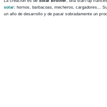
La creación es de
Solar Brother
, una start-up france
solar
: hornos, barbacoas, mecheros, cargadores… Su 
un año de desarrollo y de pasar sobradamente un pro