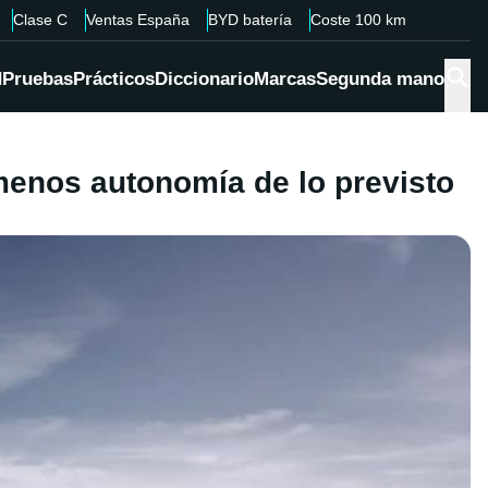
Clase C
Ventas España
BYD batería
Coste 100 km
d
Pruebas
Prácticos
Diccionario
Marcas
Segunda mano
menos autonomía de lo previsto