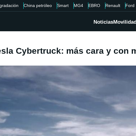
gradación
China petróleo
Smart
MG4
EBRO
Renault
Ford
Noticias
Movilida
esla Cybertruck: más cara y con 