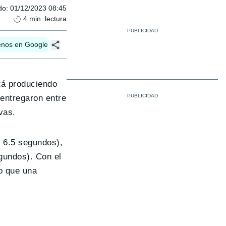
do
:
01/12/2023 08:45
4
min. lectura
enos en Google
tá produciendo
entregaron entre
vas.
 6.5 segundos),
gundos). Con el
o que una