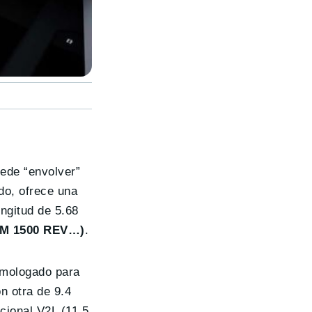
uede “envolver”
do, ofrece una
ongitud de 5.68
RAM 1500 REV…)
.
omologado para
on otra de 9.4
ccional V2L (11,5