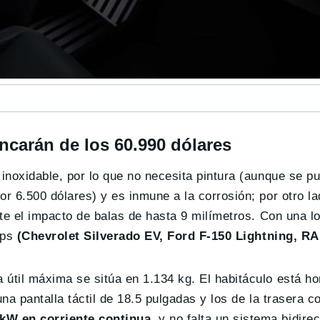
ancarán de los 60.990 dólares
 inoxidable, por lo que no necesita pintura (aunque se p
r 6.500 dólares) y es inmune a la corrosión; por otro la
ste el impacto de balas de hasta 9 milímetros. Con una l
ups
(Chevrolet Silverado EV, Ford F-150 Lightning, 
 útil máxima se sitúa en 1.134 kg. El habitáculo está h
na pantalla táctil de 18.5 pulgadas y los de la trasera c
kW en corriente continua
, y no falta un sistema bidire