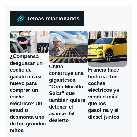
Temas relacionados
¿Compensa
desguazar un
China
coche de
Francia hace
construye una
gasolina casi
historia: los
gigantesca
nuevo para
coches
"Gran Muralla
comprar un
eléctricos ya
Solar" que
coche
venden más
también quiere
eléctrico? Un
que los
detener el
estudio
gasolina y el
avance del
desmonta uno
diésel juntos
desierto
de los grandes
mitos