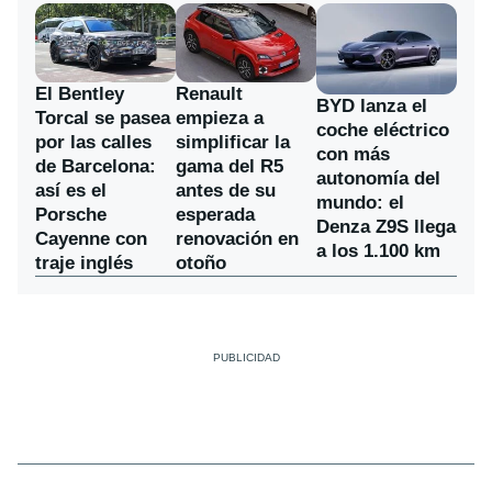
El Bentley
Renault
BYD lanza el
Torcal se pasea
empieza a
coche eléctrico
por las calles
simplificar la
con más
de Barcelona:
gama del R5
autonomía del
así es el
antes de su
mundo: el
Porsche
esperada
Denza Z9S llega
Cayenne con
renovación en
a los 1.100 km
traje inglés
otoño