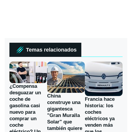
Temas relacionados
¿Compensa
desguazar un
China
coche de
Francia hace
construye una
gasolina casi
historia: los
gigantesca
nuevo para
coches
"Gran Muralla
comprar un
eléctricos ya
Solar" que
coche
venden más
también quiere
eléctrico? Un
que los