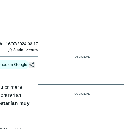
do
:
16/07/2024 08:17
3
min. lectura
enos en Google
su primera
contrarían
estarían muy
importante