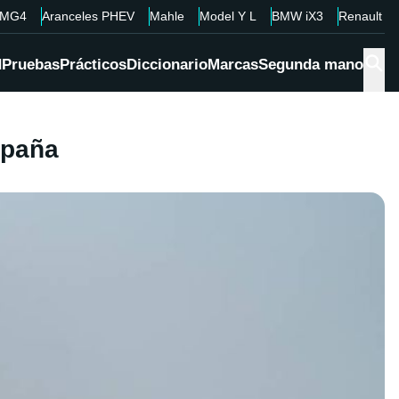
MG4
Aranceles PHEV
Mahle
Model Y L
BMW iX3
Renault 4
d
Pruebas
Prácticos
Diccionario
Marcas
Segunda mano
spaña