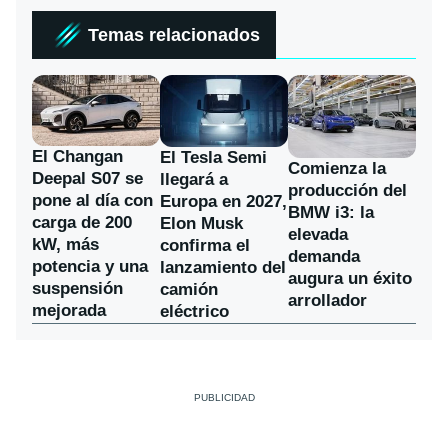
Temas relacionados
El Changan
El Tesla Semi
Comienza la
Deepal S07 se
llegará a
producción del
pone al día con
Europa en 2027,
BMW i3: la
carga de 200
Elon Musk
elevada
kW, más
confirma el
demanda
potencia y una
lanzamiento del
augura un éxito
suspensión
camión
arrollador
mejorada
eléctrico