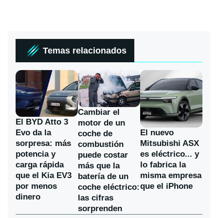
Temas relacionados
Cambiar el
El BYD Atto 3
motor de un
Evo da la
El nuevo
coche de
sorpresa: más
Mitsubishi ASX
combustión
potencia y
es eléctrico... y
puede costar
carga rápida
lo fabrica la
más que la
que el Kia EV3
misma empresa
batería de un
por menos
que el iPhone
coche eléctrico:
dinero
las cifras
sorprenden