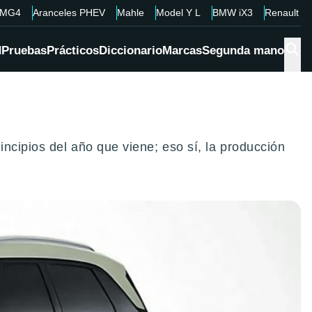
MG4
Aranceles PHEV
Mahle
Model Y L
BMW iX3
Renault 4
d
Pruebas
Prácticos
Diccionario
Marcas
Segunda mano
ncipios del año que viene; eso sí, la producción