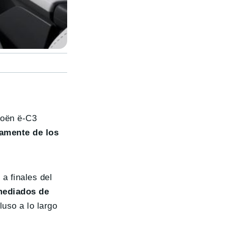
troën ë-C3
vamente de los
a finales del
 mediados de
luso a lo largo