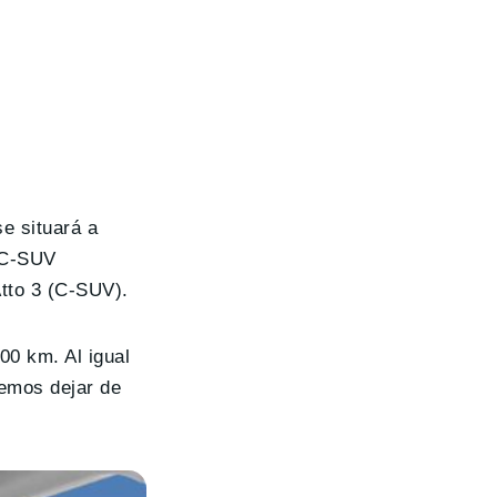
se situará a
y C-SUV
Atto 3 (C-SUV).
00 km. Al igual
demos dejar de