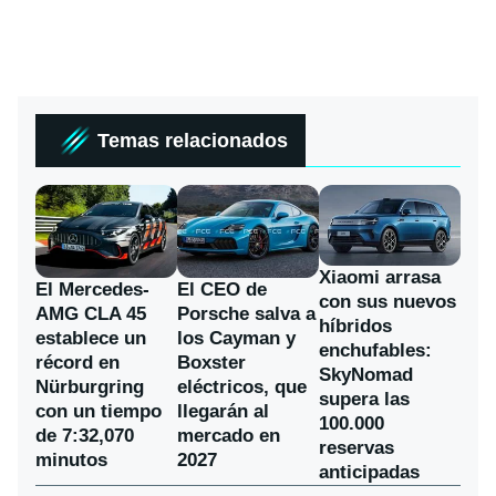
Temas relacionados
Xiaomi arrasa
El Mercedes-
El CEO de
con sus nuevos
AMG CLA 45
Porsche salva a
híbridos
establece un
los Cayman y
enchufables:
récord en
Boxster
SkyNomad
Nürburgring
eléctricos, que
supera las
con un tiempo
llegarán al
100.000
de 7:32,070
mercado en
reservas
minutos
2027
anticipadas