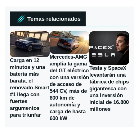
Temas relacionados
Mercedes-AMG
Carga en 12
amplía la gama
minutos y una
Tesla y SpaceX
del GT eléctrico
batería más
levantarán una
con una versión
barata, el
fábrica de chips
de acceso de
renovado Smart
gigantesca con
544 CV, más de
#1 llega con
una inversión
800 km de
fuertes
inicial de 16.800
autonomía y
argumentos
millones
carga de hasta
para triunfar
600 kW