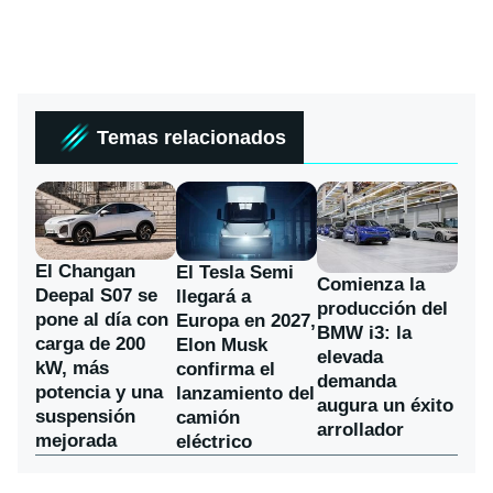
Temas relacionados
El Changan
El Tesla Semi
Comienza la
Deepal S07 se
llegará a
producción del
pone al día con
Europa en 2027,
BMW i3: la
carga de 200
Elon Musk
elevada
kW, más
confirma el
demanda
potencia y una
lanzamiento del
augura un éxito
suspensión
camión
arrollador
mejorada
eléctrico