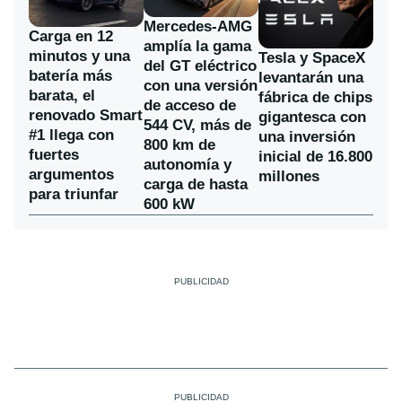
Mercedes-AMG
Carga en 12
amplía la gama
minutos y una
Tesla y SpaceX
del GT eléctrico
batería más
levantarán una
con una versión
barata, el
fábrica de chips
de acceso de
renovado Smart
gigantesca con
544 CV, más de
#1 llega con
una inversión
800 km de
fuertes
inicial de 16.800
autonomía y
argumentos
millones
carga de hasta
para triunfar
600 kW