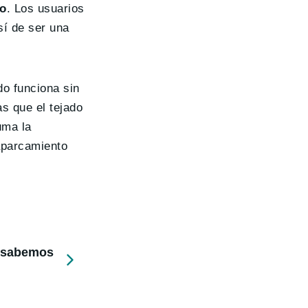
to
. Los usuarios
sí de ser una
do funciona sin
s que el tejado
uma la
 aparcamiento
e sabemos