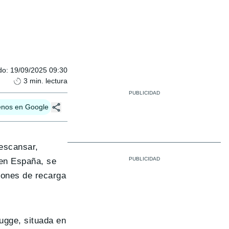
do
:
19/09/2025 09:30
3
min. lectura
enos en Google
escansar,
 en España, se
iones de recarga
ugge, situada en