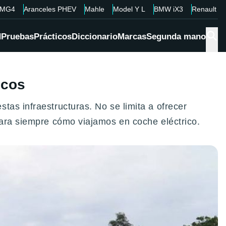
MG4
Aranceles PHEV
Mahle
Model Y L
BMW iX3
Renault 4
d
Pruebas
Prácticos
Diccionario
Marcas
Segunda mano
icos
as infraestructuras. No se limita a ofrecer
para siempre cómo viajamos en coche eléctrico.