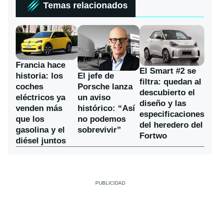
Temas relacionados
Francia hace
El Smart #2 se
historia: los
El jefe de
filtra: quedan al
coches
Porsche lanza
descubierto el
eléctricos ya
un aviso
diseño y las
venden más
histórico: “Así
especificaciones
que los
no podemos
del heredero del
gasolina y el
sobrevivir”
Fortwo
diésel juntos