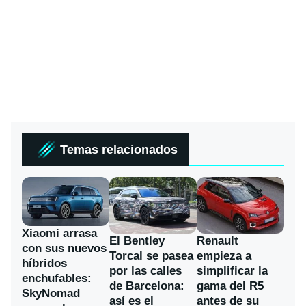
Temas relacionados
Xiaomi arrasa
El Bentley
Renault
con sus nuevos
Torcal se pasea
empieza a
híbridos
por las calles
simplificar la
enchufables:
de Barcelona:
gama del R5
SkyNomad
así es el
antes de su