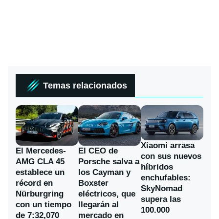
Temas relacionados
Xiaomi arrasa
El Mercedes-
El CEO de
con sus nuevos
AMG CLA 45
Porsche salva a
híbridos
establece un
los Cayman y
enchufables:
récord en
Boxster
SkyNomad
Nürburgring
eléctricos, que
supera las
con un tiempo
llegarán al
100.000
de 7:32,070
mercado en