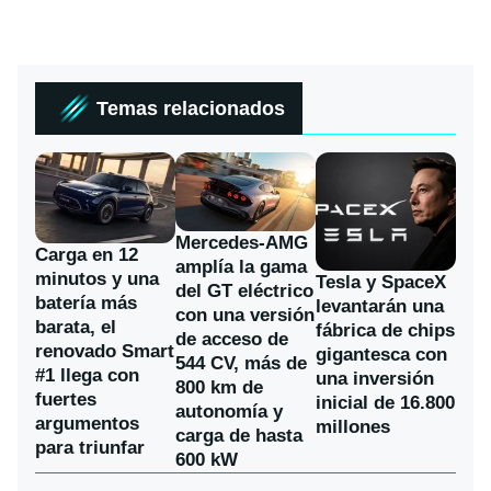
Temas relacionados
Mercedes-AMG
Carga en 12
amplía la gama
minutos y una
Tesla y SpaceX
del GT eléctrico
batería más
levantarán una
con una versión
barata, el
fábrica de chips
de acceso de
renovado Smart
gigantesca con
544 CV, más de
#1 llega con
una inversión
800 km de
fuertes
inicial de 16.800
autonomía y
argumentos
millones
carga de hasta
para triunfar
600 kW