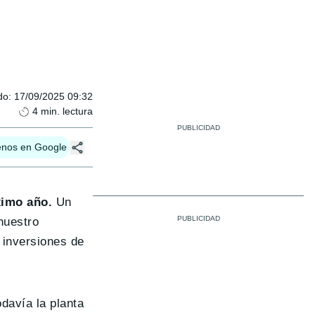
do
:
17/09/2025 09:32
4
min. lectura
enos en Google
óximo año.
Un
nuestro
 inversiones de
davía la planta