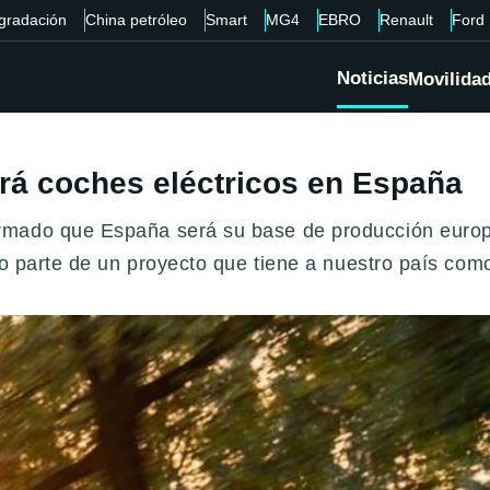
gradación
China petróleo
Smart
MG4
EBRO
Renault
Ford
Noticias
Movilida
rá coches eléctricos en España
mado que España será su base de producción europea 
o parte de un proyecto que tiene a nuestro país como 