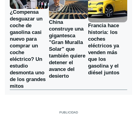
¿Compensa
desguazar un
China
coche de
Francia hace
construye una
gasolina casi
historia: los
gigantesca
nuevo para
coches
"Gran Muralla
comprar un
eléctricos ya
Solar" que
coche
venden más
también quiere
eléctrico? Un
que los
detener el
estudio
gasolina y el
avance del
desmonta uno
diésel juntos
desierto
de los grandes
mitos