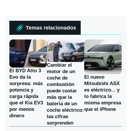
Temas relacionados
Cambiar el
El BYD Atto 3
motor de un
Evo da la
El nuevo
coche de
sorpresa: más
Mitsubishi ASX
combustión
potencia y
es eléctrico... y
puede costar
carga rápida
lo fabrica la
más que la
que el Kia EV3
misma empresa
batería de un
por menos
que el iPhone
coche eléctrico:
dinero
las cifras
sorprenden