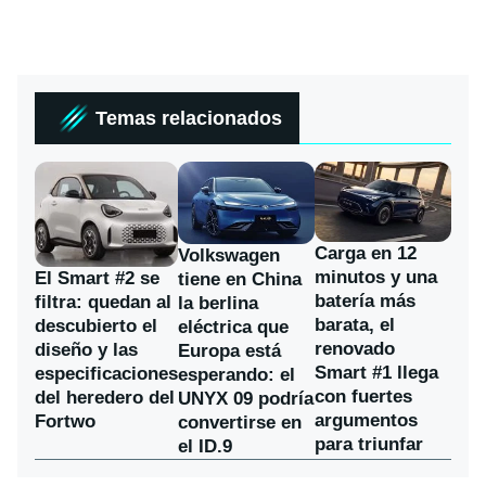
Temas relacionados
Carga en 12
Volkswagen
minutos y una
El Smart #2 se
tiene en China
batería más
filtra: quedan al
la berlina
barata, el
descubierto el
eléctrica que
renovado
diseño y las
Europa está
Smart #1 llega
especificaciones
esperando: el
con fuertes
del heredero del
UNYX 09 podría
argumentos
Fortwo
convertirse en
para triunfar
el ID.9