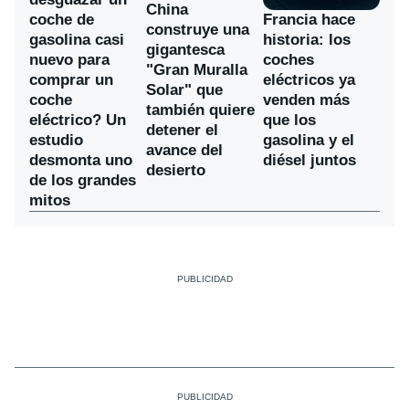
China
coche de
Francia hace
construye una
gasolina casi
historia: los
gigantesca
nuevo para
coches
"Gran Muralla
comprar un
eléctricos ya
Solar" que
coche
venden más
también quiere
eléctrico? Un
que los
detener el
estudio
gasolina y el
avance del
desmonta uno
diésel juntos
desierto
de los grandes
mitos