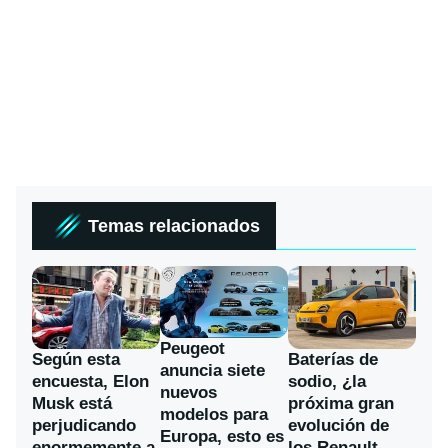
Temas relacionados
Peugeot
Según esta
Baterías de
anuncia siete
encuesta, Elon
sodio, ¿la
nuevos
Musk está
próxima gran
modelos para
perjudicando
evolución de
Europa, esto es
enormemente a
los Renault