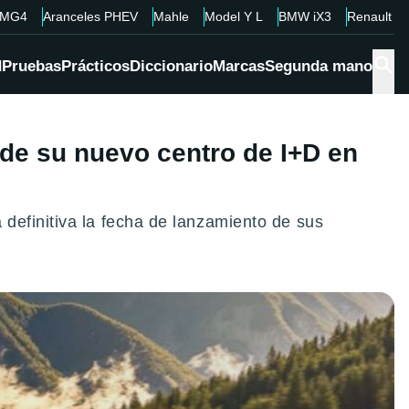
MG4
Aranceles PHEV
Mahle
Model Y L
BMW iX3
Renault 4
d
Pruebas
Prácticos
Diccionario
Marcas
Segunda mano
 de su nuevo centro de I+D en
definitiva la fecha de lanzamiento de sus