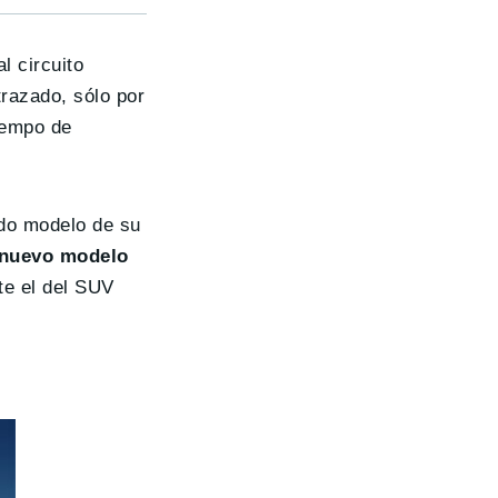
l circuito
trazado, sólo por
iempo de
ndo modelo de su
l nuevo modelo
te el del SUV