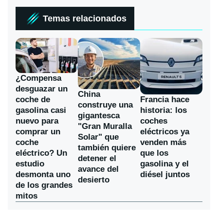
Temas relacionados
¿Compensa
desguazar un
China
coche de
Francia hace
construye una
gasolina casi
historia: los
gigantesca
nuevo para
coches
"Gran Muralla
comprar un
eléctricos ya
Solar" que
coche
venden más
también quiere
eléctrico? Un
que los
detener el
estudio
gasolina y el
avance del
desmonta uno
diésel juntos
desierto
de los grandes
mitos