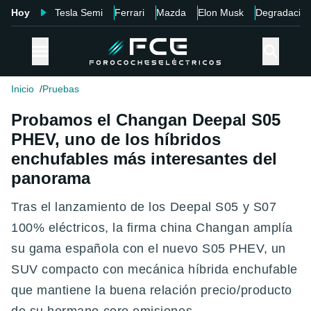
Hoy
Tesla Semi
Ferrari
Mazda
Elon Musk
Degradació
Inicio
Pruebas
Probamos el Changan Deepal S05
PHEV, uno de los híbridos
enchufables más interesantes del
panorama
Tras el lanzamiento de los Deepal S05 y S07
100% eléctricos, la firma china Changan amplía
su gama española con el nuevo S05 PHEV, un
SUV compacto con mecánica híbrida enchufable
que mantiene la buena relación precio/producto