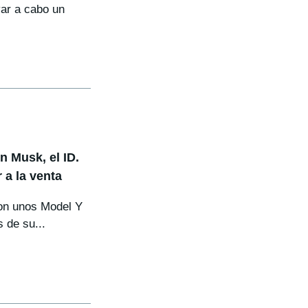
var a cabo un
 Musk, el ID.
 a la venta
con unos Model Y
 de su...