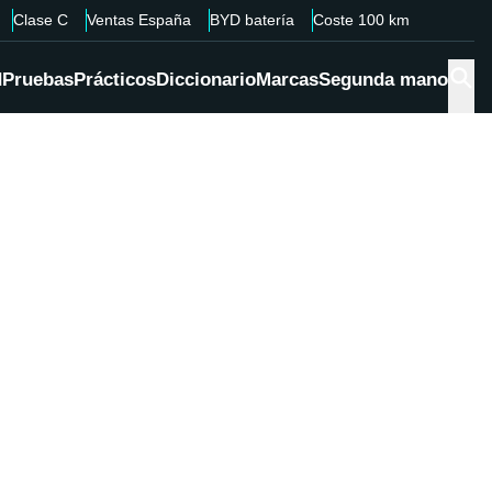
Clase C
Ventas España
BYD batería
Coste 100 km
d
Pruebas
Prácticos
Diccionario
Marcas
Segunda mano