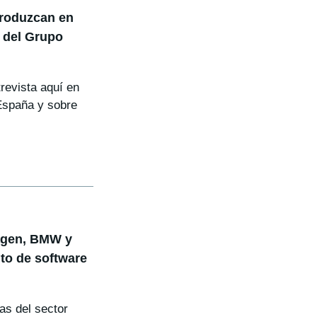
produzcan en
 del Grupo
revista aquí en
España y sobre
agen, BMW y
nto de software
s del sector