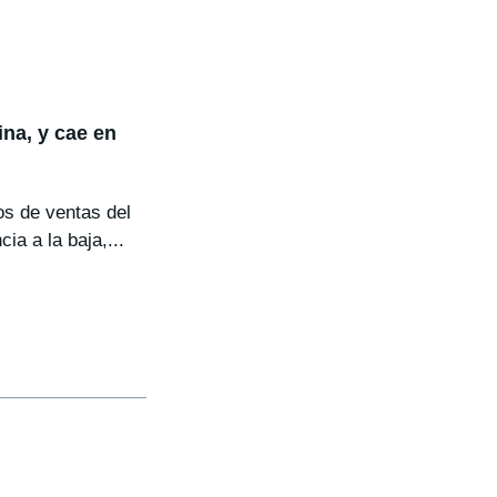
na, y cae en
os de ventas del
a a la baja,...