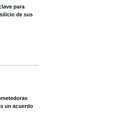
clave para
ilicio de sus
rometedoras
ras un acuerdo