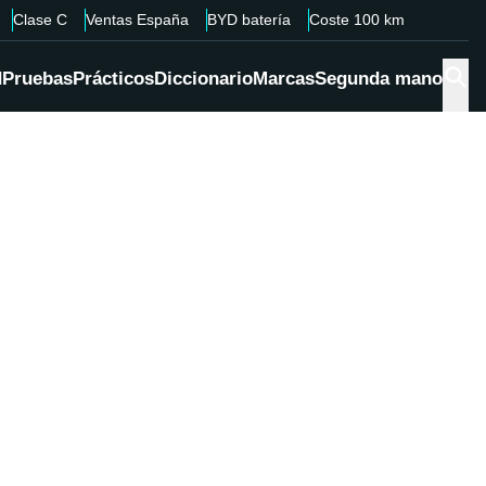
Clase C
Ventas España
BYD batería
Coste 100 km
d
Pruebas
Prácticos
Diccionario
Marcas
Segunda mano