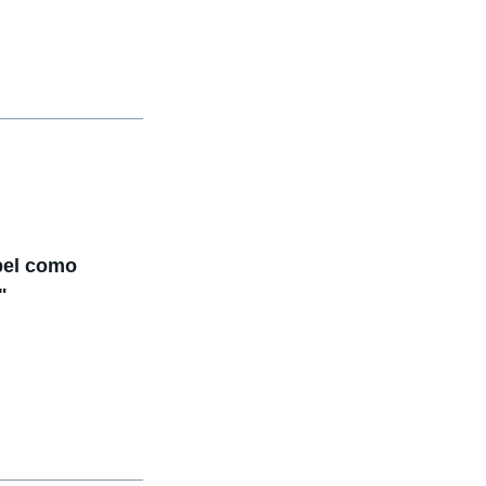
pel como
"