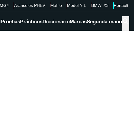
MG4
Aranceles PHEV
Mahle
Model Y L
BMW iX3
Renault 4
d
Pruebas
Prácticos
Diccionario
Marcas
Segunda mano