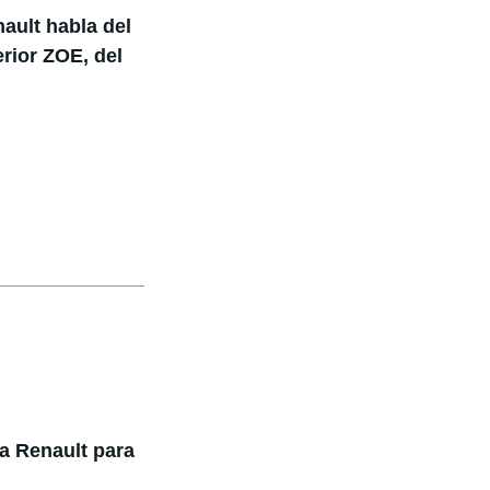
ault habla del
rior ZOE, del
a Renault para