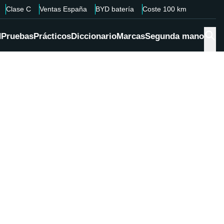
Clase C
Ventas España
BYD batería
Coste 100 km
d
Pruebas
Prácticos
Diccionario
Marcas
Segunda mano