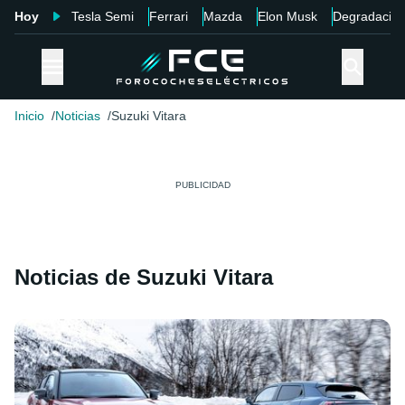
Hoy
Tesla Semi
Ferrari
Mazda
Elon Musk
Degradació
Inicio
Noticias
Suzuki Vitara
Noticias de Suzuki Vitara